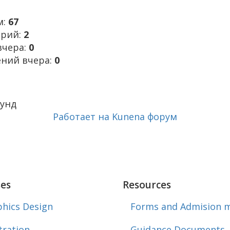
м:
67
орий:
2
вчера:
0
ний вчера:
0
кунд
Работает на
Kunena форум
es
Resources
hics Design
Forms and Admision m
stration
Guidance Documents