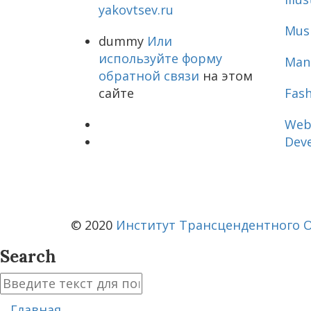
yakovtsev.ru
Musi
dummy
Или
используйте форму
Man
обратной связи
на этом
сайте
Fash
Web
Dev
© 2020
Институт Трансцендентного О
Search
Главная