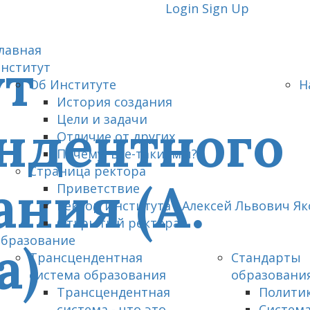
Login
Sign Up
лавная
нститут
Об Институте
Н
История создания
Цели и задачи
Отличие от других
Почему, все-таки, мы?
Страница ректора
Приветствие
Ректор Института - Алексей Львович Я
Открытый ректорат
бразование
Трансцендентная
Стандарты
система образования
образовани
Трансцендентная
Политик
система - что это
Система