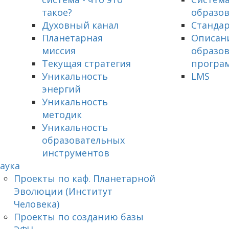
такое?
образо
Духовный канал
Станда
Планетарная
Описан
миссия
образо
Текущая стратегия
програ
Уникальность
LMS
энергий
Уникальность
методик
Уникальность
образовательных
инструментов
аука
Проекты по каф. Планетарной
Эволюции (Институт
Человека)
Проекты по созданию базы