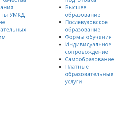
вания
Высшее
рты УМКД
образование
ие
Послевузовское
вательных
образование
мм
Формы обучения
Индивидуальное
сопровождение
Самообразование
Платные
образовательные
услуги