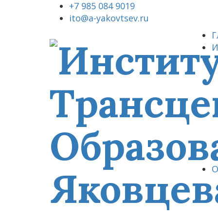
+7 985 084 9019
ito@a-yakovtsev.ru
Г
И
О