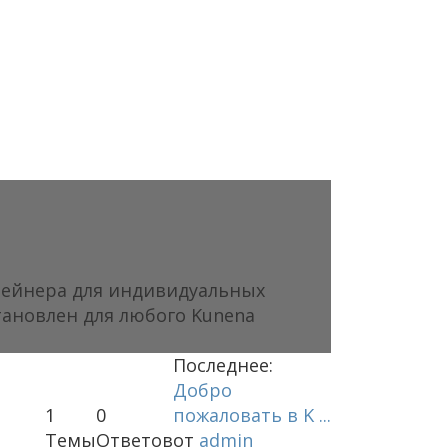
нтейнера для индивидуальных
тановлен для любого Kunena
Последнее:
Добро
1
0
пожаловать в K ...
Темы
Ответов
от
admin