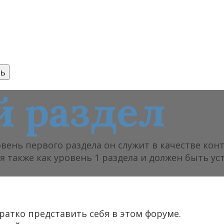
 раздел
овень первого раздела он служит в качестве ко
я также как уровень 1 раздела и должен быть ус
атко представить себя в этом форуме.