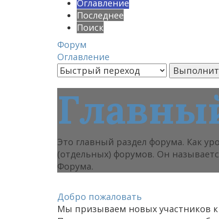
Оглавление
Последнее
Поиск
Форум
Оглавление
Главный
Это главный раздел форума. Как ур
(отдельных) форумов. Он называетс
Форума.
Добро пожаловать
Мы призываем новых участников кр