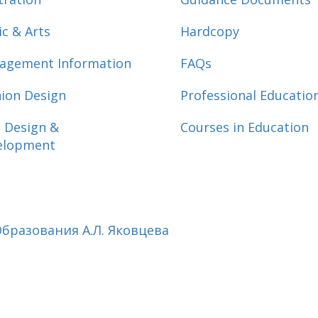
c & Arts
Hardcopy
agement Information
FAQs
ion Design
Professional Educatio
 Design &
Courses in Education
elopment
бразования А.Л. Яковцева