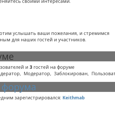
меняйтесь своими интересами.
хотим услышать ваши пожелания, и стремимся
бным для наших гостей и участников.
уме
зователей и
3
гостей на форуме
дератор
,
Модератор
,
Заблокирован
,
Пользова
а форума
дним зарегистрировался:
Keithmab