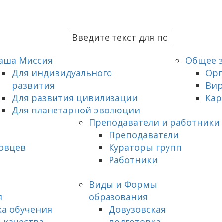
аша Миссия
Общее 
Для индивидуального
Орг
развития
Вир
Для развития цивилизации
Кар
Для планетарной эволюции
Преподаватели и работники
Преподаватели
ковцев
Кураторы групп
Работники
Виды и Формы
я
образования
а обучения
Довузовская
 качества
подготовка