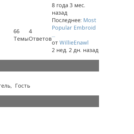
8 года 3 мес.
назад
Последнее:
Most
Popular Embroid
66
4
...
Темы
Ответов
от
WillieEnawl
2 нед. 2 дн. назад
тель
,
Гость